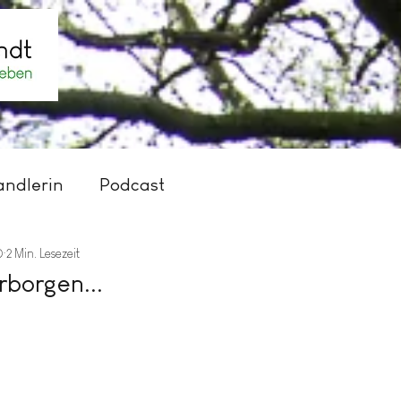
gebote für dich
Für Dich gratis
Podcast
B
andlerin
Podcast
0
2 Min. Lesezeit
rborgen...
n bewertet.