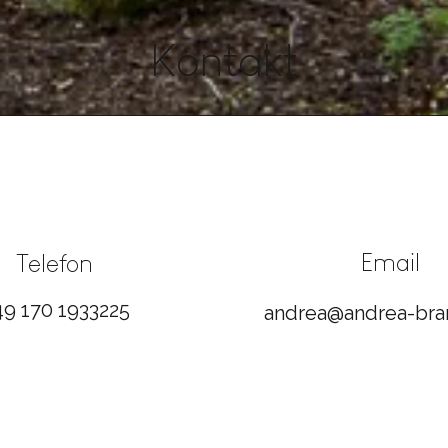
Kontakt
10 Sekunden Wahl
Wenn
verdu
Dein
Email
Telefon
49 170 1933225
andrea@andrea-bra