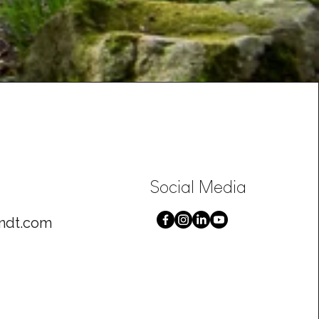
 der Himmel sich
nkelt bringe Licht in
 Leben
Social Media
ndt.com