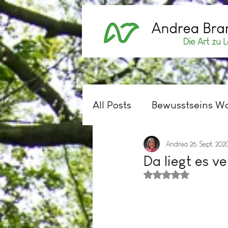
Willkommen
Kurse
An
All Posts
Bewusstseins W
Andrea
26. Sept. 202
Da liegt es ve
Mit NaN von 5 Sterne