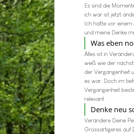
Es sind die Momente
ich war ist jetzt an
Ich hätte vor einem
und meine Denke mir 
Was eben noch
Alles ist in Verände
weiß wie der nächst
der Vergangenheit un
es war. Doch im tief
Vergangenheit bestim
relevant. 
Denke neu sch
Verändere Deine Per
Grossartigeres auf D