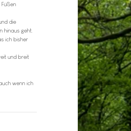
n Füßen 
und die 
 hinaus geht. 
s ich bisher 
it und breit 
 auch wenn ich 