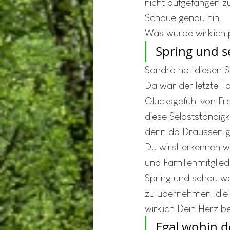
nicht aufgefangen 
Schaue genau hin.
Was würde wirklich 
Spring und s
Sandra hat diesen S
Da war der letzte T
Glücksgefühl von Frei
diese Selbstständigk
denn da Draussen gi
Du wirst erkennen wi
und Familienmitglie
Spring und schau wa
zu übernehmen, die
wirklich Dein Herz be
Egal wohin d