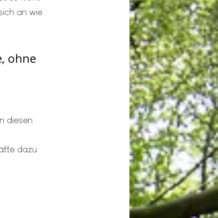
sich an wie 
e, ohne 
                 
 diesen 
ätte dazu 