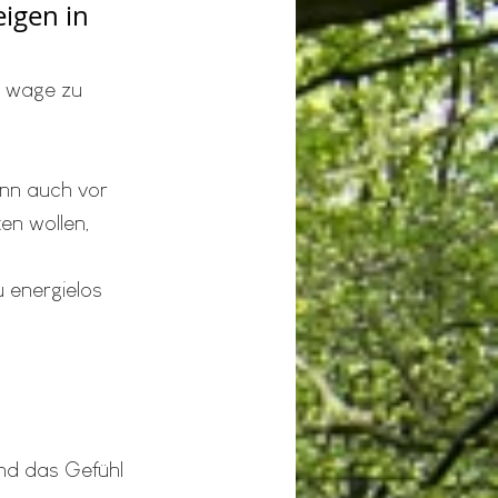
igen in 
s wage zu 
nn auch vor 
en wollen, 
 energielos 
und das Gefühl 