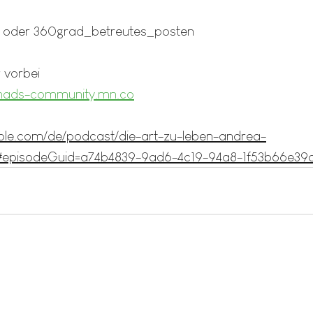
t oder 360grad_betreutes_posten
 vorbei
mads-community.mn.co
pple.com/de/podcast/die-art-zu-leben-andrea-
71#episodeGuid=a74b4839-9ad6-4c19-94a8-1f53b66e39