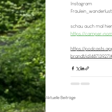
Instagram
Fräulein_wanderlus
schau auch mal hier
https://camper-no
https://podcasts.a
brandt/id14871392
Aktuelle Beiträge