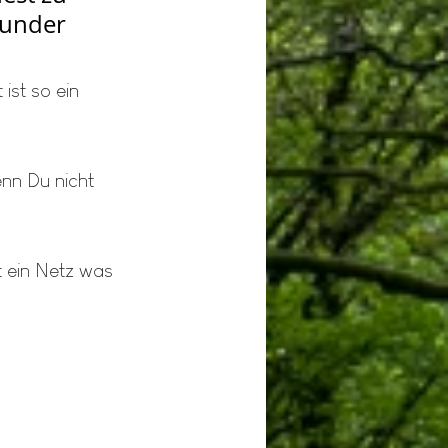
Wunder 
st so ein 
enn Du nicht 
t ein Netz was 