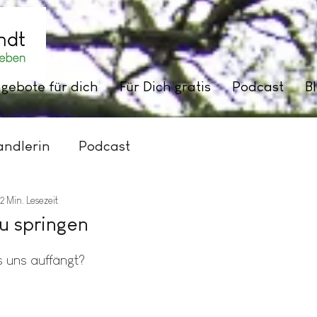
gebote für dich
Für Dich gratis
Podcast
B
andlerin
Podcast
2 Min. Lesezeit
u springen
n bewertet.
s uns auffängt?