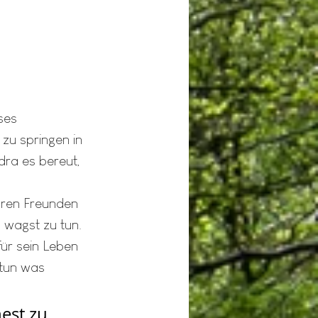
ses 
 zu springen in 
dra es bereut, 
hren Freunden 
 wagst zu tun. 
ür sein Leben 
tun was 
est zu 