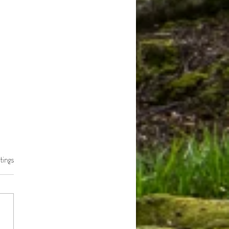
ewertet.
tings