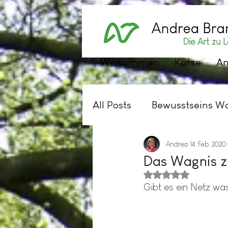
Willkommen
Kurse
An
All Posts
Bewusstseins W
Andrea
14. Feb. 2020
Das Wagnis z
Mit NaN von 5 Sterne
Gibt es ein Netz wa