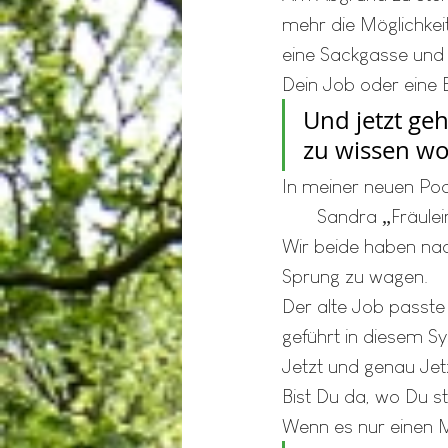
mehr die Möglichkeit
eine Sackgasse und 
Dein Job oder eine 
Und jetzt ge
zu wissen wo
In meiner neuen Podca
       Sandra „Fräu
Wir beide haben na
Sprung zu wagen.
Der alte Job passte 
geführt in diesem S
Jetzt und genau Jetz
Bist Du da, wo Du ste
Wenn es nur einen M