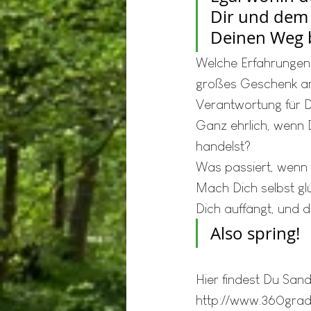
Dir und dem 
Deinen Weg b
Welche Erfahrungen 
großes Geschenk an 
Verantwortung für D
Ganz ehrlich, wenn D
handelst?
Was passiert, wenn
Mach Dich selbst gl
Dich auffängt, und d
Also spring!
Hier findest Du San
http://www.360gra