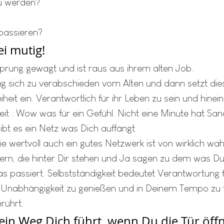
zu werden?
passieren?
ei mutig!
prung gewagt und ist raus aus ihrem alten Job.
ag sich zu verabschieden vom Alten und dann setzt die
heit ein. Verantwortlich für ihr Leben zu sein und hinein
eit . Wow was für ein Gefühl. Nicht eine Minute hat San
bt es ein Netz was Dich auffängt. 
e wertvoll auch ein gutes Netzwerk ist von wirklich wa
dern, die hinter Dir stehen und Ja sagen zu dem was Du
s passiert. Selbstständigkeit bedeutet Verantwortung f
 Unabhängigkeit zu genießen und in Deinem Tempo zu 
rührt.
ein Weg Dich führt, wenn Du die Tür öffn