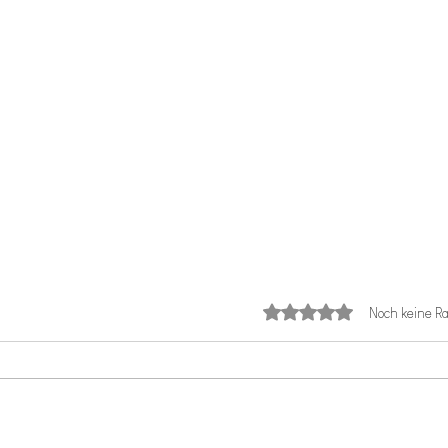
Mit 0 von 5 Sternen b
Noch keine Ra