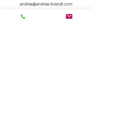
andrea@andrea-brandt.com
Social Media
Impressum
Datenschutzer
klärung
AGB
Cookie Erklärung