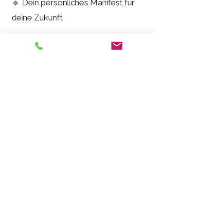
🔹 Dein persönliches Manifest für
deine Zukunft
Jetzt buchen & dein Ich
bin wieder entdecken!
LifeArt Purpose – Ich bin. Dein
Weg zu dir selbst beginnt jetzt!
Entdecke deinen Purpose in diesem
Online Kurs
Jetzt buchen
Kontakt