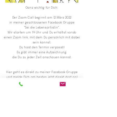
Ganz wichtig für Dich:
Der Zoom Call beginnt am 12.März 2022
in meiner geschlossenen Facebook Gruppe
"Sei die Lebensartistin".
Wir starten um 19 Uhr und Du erhältst vorab
einen Zoom link, mit dem Du persönlich mit dabei
sein kannst.
Du hast den Termin verpasst!
Es gibt immer eine Aufzeichnung,
die Du zu jeder Zeit anschauen kannst.
Hier geht es direkt zu meiner Facebook Gruppe
und melde Dich am besten jetzt direkt dort an!
Zur Facebook Gruppe >>
Lass uns gemeinsam Dein Lebenshaus neu
einrichten.